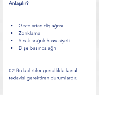
Anlaşılır?
Gece artan diş ağrısı
Zonklama
Sıcak-soğuk hassasiyeti
Dişe basınca ağrı
👉 Bu belirtiler genellikle kanal 
tedavisi gerektiren durumlardır.
⭐ Sık Sorulan Sorular