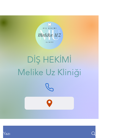
DİŞ HEKİMİ
Melike Uz Kliniği
Yazı