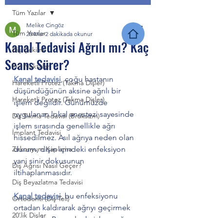
Tüm Yazılar
Melike Cingöz
Tüm Yazılar
28 Mar
2 dakikada okunur
Kanal Tedavisi Ağrılı mı? Kaç
Diş Çekimi
Seans Sürer?
Püf Noktalar
Kanal tedavisi
, çoğu hastanın 
Hareketli Protez (Takma Dişler)
düşündüğünün aksine ağrılı bir 
Hareketli Protez (Takma Dişler)
işlem değildir. Günümüzde 
uygulanan lokal anestezi sayesinde 
Diş Sıkma Tedavisi (Bruksizm)
işlem sırasında genellikle ağrı 
İmplant Tedavisi
hissedilmez. Asıl ağrıya neden olan 
Zirkonyum Kaplama
durum, dişin içindeki enfeksiyon 
yani sinir dokusunun 
Diş Ağrısı Nasıl Geçer?
iltihaplanmasıdır.
Diş Beyazlatma Tedavisi
Kanal tedavisi,
 bu enfeksiyonu 
Ortodonti (Diş Teli)
ortadan kaldırarak ağrıyı geçirmek 
20’lik Dişler