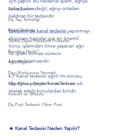
için yapılır. Bu nedenle işlem, ağrıya 
sebep olan değil, ağrıyı ortadan 
Gülüş Tasarımı
kaldıran bir tedavidir.
Diş Taşı Temizliği
Kanal Tedavisi
Eskişehir’de kanal tedavisi 
yaptırmayı 
düşünen hastalar için en önemli 
Takma Dişler-Hareketli Protezler
konu, işlemden önce yaşanan ağrı 
Bonding Nedir?
ile işlem sonrası sürecin 
karıştırılmamasıdır.
Ağız Hijyeni
Dişçi Korkusunu Yenmek
👉 Kanal tedavisi ağrılı mı sorusu, 
Ağız Kokusu Nedenleri ve Tedavisi
diş ağrısı yaşayan hastaların en sık 
merak ettiği konulardan biridir.
Alveolit ve Tedavisi
Diş Post Tedavisi: Fiber Post
🔸 Kanal Tedavisi Neden Yapılır?