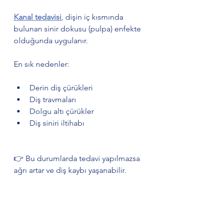
Kanal tedavisi
, dişin iç kısmında 
bulunan sinir dokusu (pulpa) enfekte 
olduğunda uygulanır.
En sık nedenler:
Derin diş çürükleri
Diş travmaları
Dolgu altı çürükler
Diş siniri iltihabı
👉 Bu durumlarda tedavi yapılmazsa 
ağrı artar ve diş kaybı yaşanabilir.