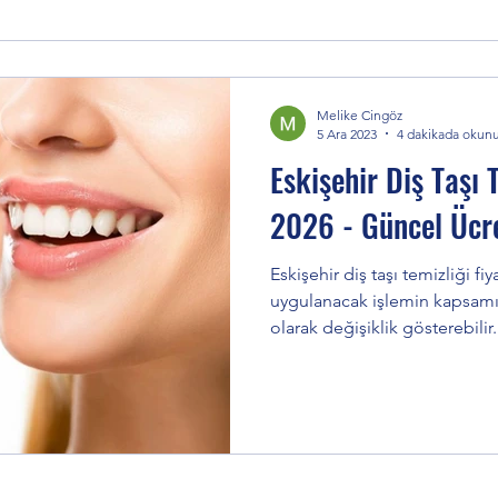
Melike Cingöz
5 Ara 2023
4 dakikada okun
Eskişehir Diş Taşı T
2026 - Güncel Ücre
Eskişehir diş taşı temizliği fiy
uygulanacak işlemin kapsamın
olarak değişiklik gösterebilir.
estetik bir işlem değil, aynı z
önlemek ve ağız sağlığını ko
yapılması gereken temel bir te
kadar? Eskişehir diş taşı temizl
TDB’nin önerdiği fiyatlara gö
ve diş eti altı