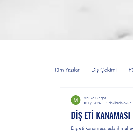
Tüm Yazılar
Diş Çekimi
P
Hareketli Protez (Takma Dişl
Melike Cingöz
10 Eyl 2024
1 dakikada okun
DİŞ ETİ KANAMASI
Zirkonyum Kaplama
Diş
Diş eti kanaması, asla ihmal edilmemesi gereken, önemli ve sağlıksız bir durumdur. Diş eti kanaması, dişler fırçalanırken,