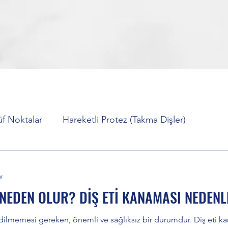
üf Noktalar
Hareketli Protez (Takma Dişler)
er)
Diş Sıkma Tedavisi (Bruksizm)
İmplant Tedavis
ur
 NEDEN OLUR? DİŞ ETİ KANAMASI NEDENL
 Ağrısı Nasıl Geçer?
Diş Beyazlatma Tedavisi
Orto