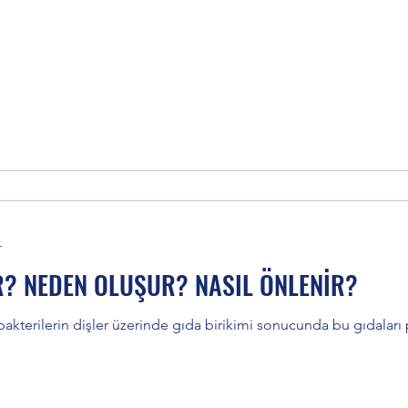
ımı
Diş Taşı Temizliği
Kanal Tedavisi
zler
Bonding Nedir?
Ağız Hijyeni
Dişçi Kor
davisi
Alveolit ve Tedavisi
Diş Post Tedavisi: Fib
r
R? NEDEN OLUŞUR? NASIL ÖNLENİR?
bakterilerin dişler üzerinde gıda birikimi sonucunda bu gıdaları 