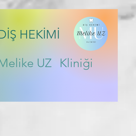
DİŞ HEKİMİ
Melike UZ
Kliniği