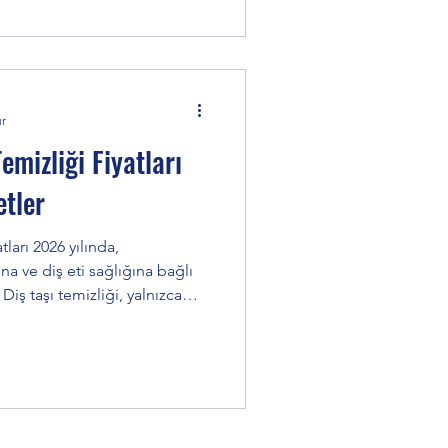
ur
emizliği Fiyatları
tler
atları 2026 yılında,
a ve diş eti sağlığına bağlı
 Diş taşı temizliği, yalnızca
amanda diş eti hastalıklarını
rumak için düzenli olarak
davidir. Diş taşı temizliği ne
iği fiyatları 2026 yılında
re değişebilir. Diş yüzeyinde