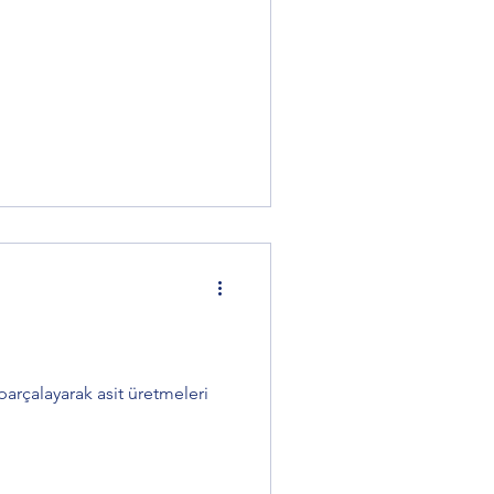
kusunu Yenmek
er Post
parçalayarak asit üretmeleri