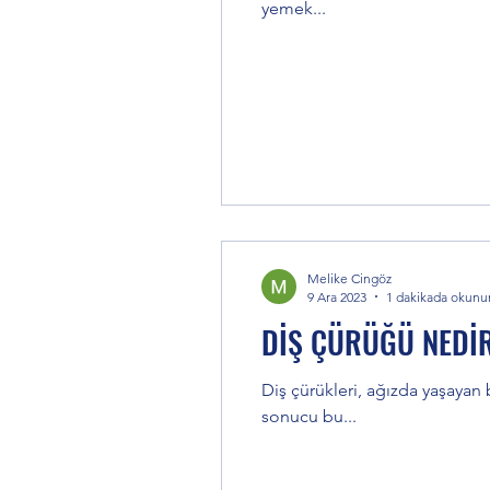
yemek...
20’lik Dişler
Gülüş Tasar
Takma Dişler-Hareketli Prote
Ağız Kokusu Nedenleri ve Te
Melike Cingöz
9 Ara 2023
1 dakikada okunu
DİŞ ÇÜRÜĞÜ NEDİ
Diş çürükleri, ağızda yaşayan 
sonucu bu...