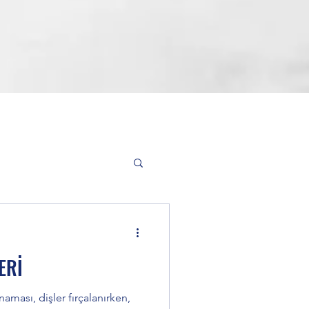
i
ERİ
donti (Diş Teli)