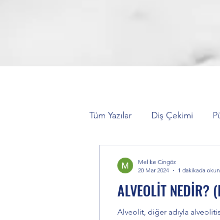
Tüm Yazılar
Diş Çekimi
P
Hareketli Protez (Takma Dişl
Melike Cingöz
20 Mar 2024
1 dakikada okun
ALVEOLİT NEDİR? (D
Zirkonyum Kaplama
Diş
Alveolit, diğer adıyla alveolit