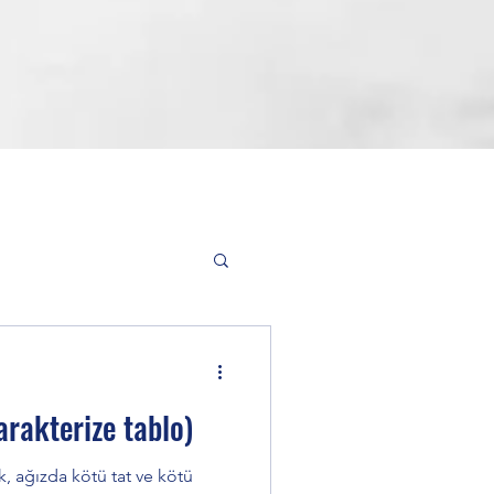
i
rakterize tablo)
donti (Diş Teli)
ik, ağızda kötü tat ve kötü