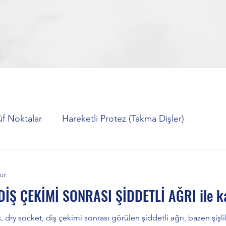
üf Noktalar
Hareketli Protez (Takma Dişler)
er)
Diş Sıkma Tedavisi (Bruksizm)
İmplant Tedavis
ur
İŞ ÇEKİMİ SONRASI ŞİDDETLİ AĞRI ile ka
 Ağrısı Nasıl Geçer?
Diş Beyazlatma Tedavisi
Orto
is, dry socket, diş çekimi sonrası görülen şiddetli ağrı, bazen şişl