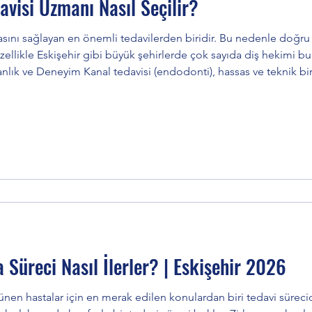
avisi Uzmanı Nasıl Seçilir?
lmasını sağlayan en önemli tedavilerden biridir. Bu nedenle doğr
ayıda diş hekimi bulunması, hastaların seçim
anlık ve Deneyim Kanal tedavisi (endodonti), hassas ve teknik bi
e kanal tedavisi konusundaki tecrübesi oldukça önemlidir. Daha
Süreci Nasıl İlerler? | Eskişehir 2026
n hastalar için en merak edilen konulardan biri tedavi sürecidir. Ö