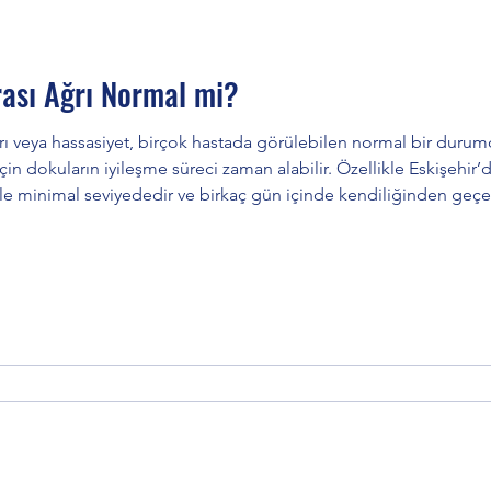
rası Ağrı Normal mi?
ğrı veya hassasiyet, birçok hastada görülebilen normal bir durumd
uların iyileşme süreci zaman alabilir. Özellikle Eskişehir’de yapılan modern ka
kle minimal seviyededir ve birkaç gün içinde kendiliğinden geç
sırasında yapılan işlemler Önceden var olan enfeksiyon Ne Kada