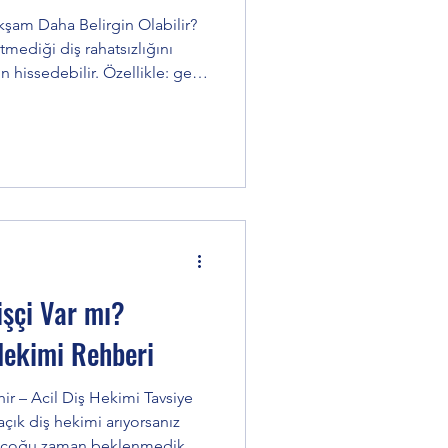
kşam Daha Belirgin Olabilir?
tmediği diş rahatsızlığını
 hissedebilir. Özellikle: gece
umaya yakın saatlerde ağrı
kusunu Yenmek
 Bu nedenle internette:
 diş hekimi tavsiye diş ağrısı
yan diş gibi aramalar
er Post
Ağrıyı Daha Fazla
üz dikkat fa
şçi Var mı?
 Hekimi Rehberi
ir – Acil Diş Hekimi Tavsiye
çık diş hekimi arıyorsanız
ısı çoğu zaman beklenmedik bir