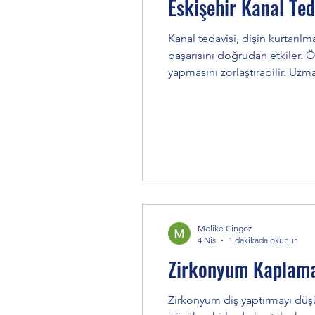
Eskişehir Kanal Ted
Kanal tedavisi, dişin kurtarı
başarısını doğrudan etkiler. Özellikle Eskişehir gibi büyük şehirlerde çok s
yapmasını zorlaştırabilir. Uzm
hekimin deneyimi ve özellikl
tedavisi
Melike Cingöz
4 Nis
1 dakikada okunur
Zirkonyum Kaplama 
Zirkonyum diş yaptırmayı düşüne