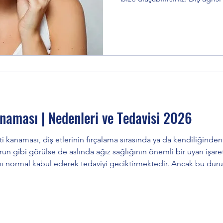
anda başlar. Özellikle hafta 
çıkan diş ağrıları hastalar için
“Pazar günü açık dişçi var mı
tavsiye” ‘’Eskişehir diş hekimi’
gibi aramalar bu noktada artış
Eskişehir’
anaması | Nedenleri ve Tedavisi 2026
ti kanaması, diş etlerinin fırçalama sırasında ya da kendiliğin
un gibi görülse de aslında ağız sağlığının önemli bir uyarı işaret
nı normal kabul ederek tedaviyi geciktirmektedir. Ancak bu duru
l açabilir. Sağlıklı diş etleri fırçalama sırasında kanamaz. Eğer k