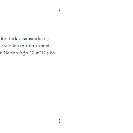
ur. Tedavi sırasında diş
nal
er. Neden Ağrı Olur? Diş kökü
r Sürer? Genellikle 2–3 gün