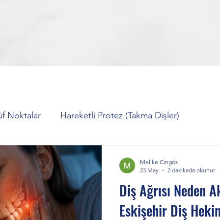
üf Noktalar
Hareketli Protez (Takma Dişler)
er)
Diş Sıkma Tedavisi (Bruksizm)
İmplant Tedavis
Melike Cingöz
23 May
2 dakikada okunur
Diş Ağrısı Neden A
 Ağrısı Nasıl Geçer?
Diş Beyazlatma Tedavisi
Orto
Eskişehir Diş Heki