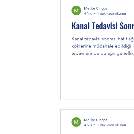
Melike Cingöz
4 Nis
1 dakikada okunur
Kanal Tedavisi Son
Kanal tedavisi sonrası hafif a
köklerine müdahale edildiği için dok
tedavilerinde bu ağrı genelli
çevresinde hassasiyet Tedavi 
Melike Cingöz
4 Nis
1 dakikada okunur