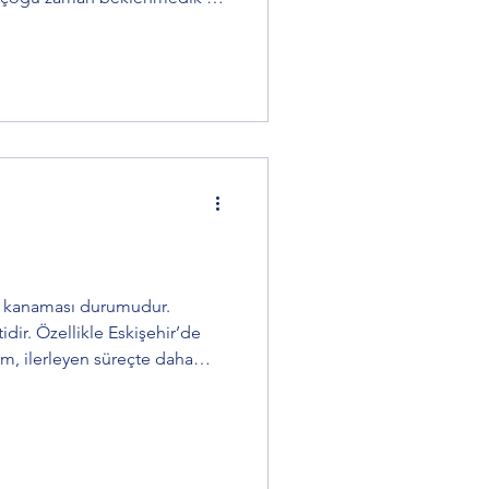
sonu, hatta pazar günü ortaya
 oldukça zorlayıcı olabilir.
?” ya da “Eskişehir diş hekimi
’ ‘’ Eskişehir diş doktorları’’
 gösterir. Bu yazıda,
den kanaması durumudur.
idir. Özellikle Eskişehir’de
m, ilerleyen süreçte daha
anama varsa, bu genel