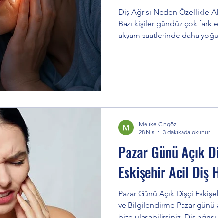
Diş Ağrısı Neden Özellikle A
ımı
Diş Taşı Temizliği
Kanal Tedavisi
Bazı kişiler gündüz çok fark e
akşam saatlerinde daha yoğun
yatarken, sessiz ortamda, uy
zler
Bonding Nedir?
Ağız Hijyeni
Dişçi Kor
daha belirgin hale gelebilir.
Eskişehir diş hekimi Eskişehir
neden gece artar gece zonkla
davisi
Alveolit ve Tedavisi
Diş Post Tedavisi: Fib
yapılmaktadır. Sessiz Ortam 
Hissettirebilir mi? Evet. Günd
Melike Cingöz
28 Nis
3 dakikada okunur
Pazar Günü Açık Di
Eskişehir Acil Diş
Pazar Günü Açık Dişçi Eskişeh
ve Bilgilendirme Pazar günü a
bize ulaşabilirsiniz. Diş ağr