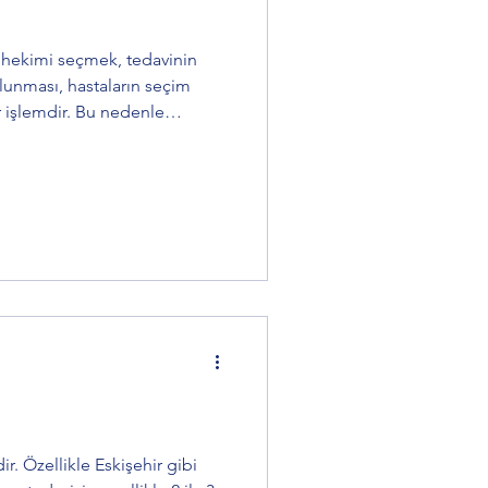
u hekimi seçmek, tedavinin
r işlemdir. Bu nedenle
 önce çok sayıda kanal
zellikle Eskişehir gibi