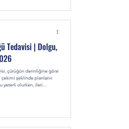
ü Tedavisi | Dolgu,
2026
 çekimi şeklinde planlanır.
u yeterli olurken, ileri
emler gerekebilir. Erken
visine bile gerek kalmadan
ü Nedir ve Neden Oluşur? Diş
erin şekerli gıdalarla
esi sonucu diş minesinin zarar