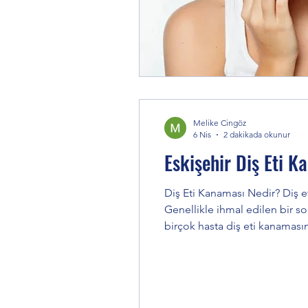
Melike Cingöz
6 Nis
2 dakikada okunur
Eskişehir Diş Eti K
Diş Eti Kanaması Nedir? Diş e
Genellikle ihmal edilen bir sor
birçok hasta diş eti kanaması
ciddi diş eti hastalıklarına yo