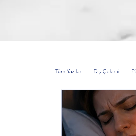
Tüm Yazılar
Diş Çekimi
P
Hareketli Protez (Takma Dişl
Zirkonyum Kaplama
Diş