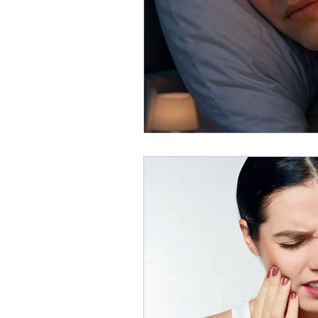
20’lik Dişler
Gülüş Tasar
Takma Dişler-Hareketli Prote
Ağız Kokusu Nedenleri ve Te