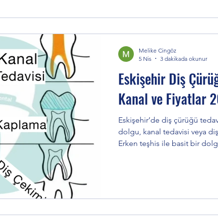
Melike Cingöz
5 Nis
3 dakikada okunur
Eskişehir Diş Çürüğ
Kanal ve Fiyatlar 
Eskişehir’de diş çürüğü tedavisi, çürüğün derinliğine göre
dolgu, kanal tedavisi veya diş
Erken teşhis ile basit bir dolg
durumlarda daha kapsamlı işl
müdahale edilirse kanal teda
diş kurtarılabilir. Diş Çürüğ
çürüğü, ağız içindeki bakteril
etkileşime girerek asit üretm
görmesiyle oluşur. Zamanla