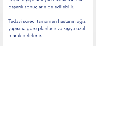
başarılı sonuçlar elde edilebilir.
Tedavi süreci tamamen hastanın ağız 
yapısına göre planlanır ve kişiye özel 
olarak belirlenir.
Eskişehir implant fiyatları 2026 
fiyatları
 için yazımızı 
görüntüleyebilirsiniz. 
📍 Detaylı bilgi için: 
Eskişehir diş 
hekimi
 sayfasını inceleyebilirsiniz.
❓ SIK SORULAN SORULAR (SSS)