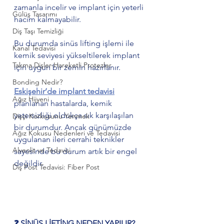
zamanla incelir ve implant için yeterli 
Gülüş Tasarımı
hacim kalmayabilir.
Diş Taşı Temizliği
Bu durumda sinüs lifting işlemi ile 
Kanal Tedavisi
kemik seviyesi yükseltilerek implant 
Takma Dişler-Hareketli Protezler
için uygun bir zemin hazırlanır.
Bonding Nedir?
Eskişehir’de implant tedavisi
Ağız Hijyeni
planlanan hastalarda, kemik 
yetersizliği oldukça sık karşılaşılan 
Dişçi Korkusunu Yenmek
bir durumdur. Ancak günümüzde 
Ağız Kokusu Nedenleri ve Tedavisi
uygulanan ileri cerrahi teknikler 
Alveolit ve Tedavisi
sayesinde bu durum artık bir engel 
değildir.
Diş Post Tedavisi: Fiber Post
❓ SİNÜS LİFTİNG NEDEN YAPILIR?