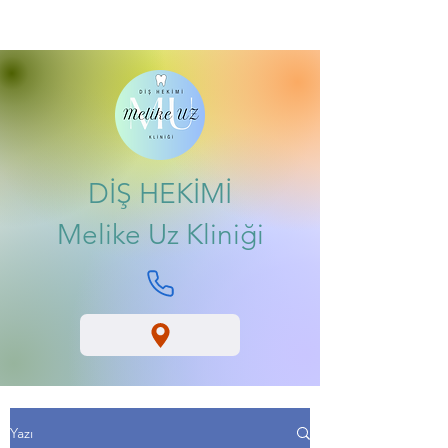
DİŞ HEKİMİ
Melike Uz Kliniği
Yazı