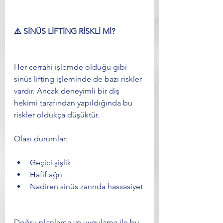
⚠️ SİNÜS LİFTİNG RİSKLİ Mİ?
Her cerrahi işlemde olduğu gibi 
sinüs lifting işleminde de bazı riskler 
vardır. Ancak deneyimli bir diş 
hekimi tarafından yapıldığında bu 
riskler oldukça düşüktür.
Olası durumlar:
Geçici şişlik
Hafif ağrı
Nadiren sinüs zarında hassasiyet
Doğru planlama ve uygulama ile bu 