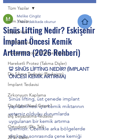
Tüm Yazılar
Melike Cingöz
Tüm Yazılar
3 Nis
3 dakikada okunur
Sinüs Lifting Nedir? Eskişehir
Diş Çekimi
İmplant Öncesi Kemik
Püf Noktalar
Arttırma (2026 Rehberi)
Hareketli Protez (Takma Dişler)
Hareketli Protez (Takma Dişler)
🦷 SİNÜS LİFTİNG NEDİR? (İMPLANT 
Diş Sıkma Tedavisi (Bruksizm)
ÖNCESİ KEMİK ARTIRMA)
İmplant Tedavisi
Zirkonyum Kaplama
Sinüs lifting, üst çenede implant 
Diş Ağrısı Nasıl Geçer?
yapılabilmesi için kemik miktarının 
yetersiz olduğu durumlarda 
Diş Beyazlatma Tedavisi
uygulanan bir kemik artırma 
Ortodonti (Diş Teli)
işlemidir. Özellikle arka bölgelerde 
diş kaybı sonrasında çene kemiği 
20’lik Dişler