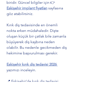
biridir. Güncel bilgiler için 👉 
Eskişehir implant fiyatları
 sayfasına 
göz atabilirsiniz.
Kırık diş tedavisinde en önemli 
nokta erken müdahaledir. Dişte 
oluşan küçük bir çatlak bile zamanla 
büyüyerek diş kaybına neden 
olabilir. Bu nedenle gecikmeden diş 
hekimine başvurulması gerekir.
Eskişehir kırık diş tedavisi 2026 
yazımızı inceleyin. 
📍 Eskişehir’de kırık diş tedavisi 
hakkında detaylı bilgi almak için 👉 
Eskişehir diş hekimi
 sayfamızı ziyaret 
edebilirsiniz.