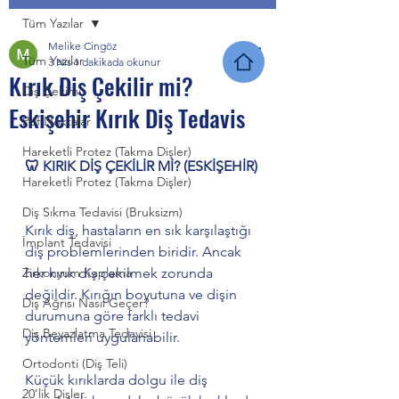
Tüm Yazılar
Melike Cingöz
Tüm Yazılar
3 Nis
1 dakikada okunur
Kırık Diş Çekilir mi?
Diş Çekimi
Eskişehir Kırık Diş Tedavis
Püf Noktalar
Hareketli Protez (Takma Dişler)
🦷 KIRIK DİŞ ÇEKİLİR Mİ? (ESKİŞEHİR)
Hareketli Protez (Takma Dişler)
Diş Sıkma Tedavisi (Bruksizm)
Kırık diş, hastaların en sık karşılaştığı 
İmplant Tedavisi
diş problemlerinden biridir. Ancak 
Zirkonyum Kaplama
her kırık diş çekilmek zorunda 
değildir. Kırığın boyutuna ve dişin 
Diş Ağrısı Nasıl Geçer?
durumuna göre farklı tedavi 
Diş Beyazlatma Tedavisi
yöntemleri uygulanabilir.
Ortodonti (Diş Teli)
Küçük kırıklarda dolgu ile diş 
20’lik Dişler