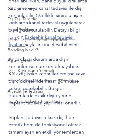
onarılabilirken, daha büyük kırıklarda 
kaplama veya kanal tedavisi ile diş 
Gülüş Tasarımı
kurtarılabilir. Özellikle sinire ulaşan 
Diş Taşı Temizliği
kırıklarda kanal tedavisi uygulanarak 
Kanal Tedavisi
diş ağızda tutulabilir. Detaylı bilgi 
için 👉 
Eskişehir kanal tedavisi 
Takma Dişler-Hareketli Protezler
fiyatları 
sayfasını inceleyebilirsiniz.
Bonding Nedir?
Ancak bazı durumlarda dişin 
Ağız Hijyeni
kurtarılması mümkün olmayabilir. 
Dişçi Korkusunu Yenmek
Kırık diş köke kadar ilerlemişse veya 
Ağız Kokusu Nedenleri ve Tedavisi
diş ciddi şekilde hasar görmüşse 
çekim gerekebilir. Bu gibi 
Alveolit ve Tedavisi
durumlarda eksik dişin yerine 
Diş Post Tedavisi: Fiber Post
implant tedavisi yapılması önerilir.
İmplant tedavisi, eksik dişi hem 
estetik hem de fonksiyonel olarak 
tamamlayan en etkili yöntemlerden 