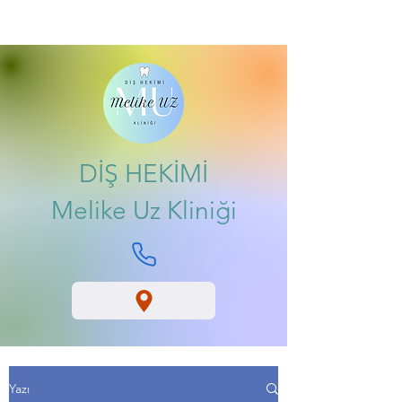
DİŞ HEKİMİ
Melike Uz Kliniği
Yazı