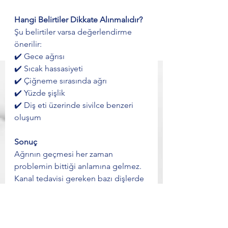
Hangi Belirtiler Dikkate Alınmalıdır?
Şu belirtiler varsa değerlendirme 
önerilir:
✔️ Gece ağrısı
✔️ Sıcak hassasiyeti
✔️ Çiğneme sırasında ağrı
✔️ Yüzde şişlik
✔️ Diş eti üzerinde sivilce benzeri 
oluşum
Sonuç
Ağrının geçmesi her zaman 
problemin bittiği anlamına gelmez.
Kanal tedavisi gereken bazı dişlerde 
enfeksiyon sessiz şekilde ilerleyebilir.
Bu nedenle 
Eskişehir en iyi diş 
doktoru
 veya 
Eskişehir diş hekimi
araştırması yapan hastaların belirtiler 