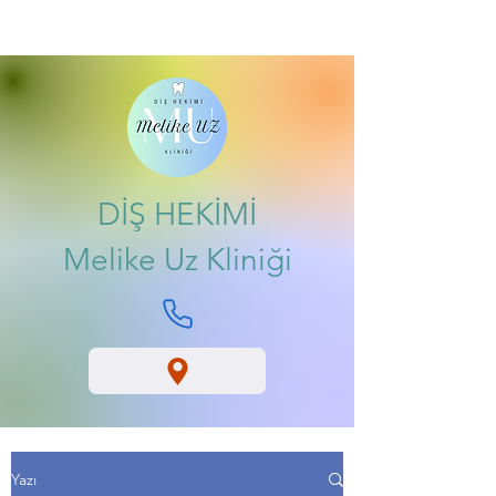
DİŞ HEKİMİ
Melike Uz Kliniği
Yazı