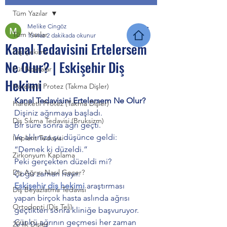
Tüm Yazılar
Melike Cingöz
Tüm Yazılar
15 Haz
2 dakikada okunur
Kanal Tedavisini Ertelersem
Diş Çekimi
Ne Olur? | Eskişehir Diş
Püf Noktalar
Hekimi
Hareketli Protez (Takma Dişler)
Kanal Tedavisini Ertelersem Ne Olur?
Hareketli Protez (Takma Dişler)
Dişiniz ağrımaya başladı.
Diş Sıkma Tedavisi (Bruksizm)
Bir süre sonra ağrı geçti.
Ve aklınıza şu düşünce geldi:
İmplant Tedavisi
“Demek ki düzeldi.”
Zirkonyum Kaplama
Peki gerçekten düzeldi mi?
Diş Ağrısı Nasıl Geçer?
Çoğu zaman hayır.
Eskişehir diş hekimi
 araştırması 
Diş Beyazlatma Tedavisi
yapan birçok hasta aslında ağrısı 
Ortodonti (Diş Teli)
geçtikten sonra kliniğe başvuruyor.
Çünkü ağrının geçmesi her zaman 
20’lik Dişler