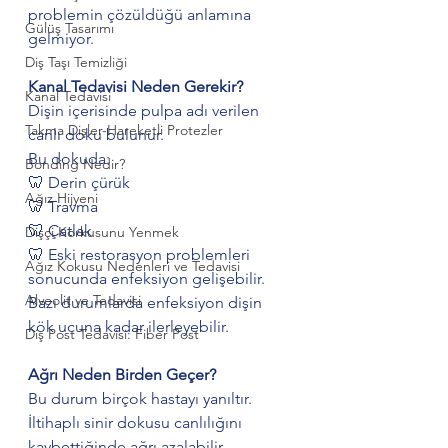
problemin çözüldüğü anlamına 
Gülüş Tasarımı
gelmiyor.
Diş Taşı Temizliği
Kanal Tedavisi Neden Gerekir?
Kanal Tedavisi
Dişin içerisinde pulpa adı verilen 
Takma Dişler-Hareketli Protezler
canlı doku bulunur.
Bu dokuda:
Bonding Nedir?
🦷 Derin çürük
Ağız Hijyeni
🦷 Travma
🦷 Çatlak
Dişçi Korkusunu Yenmek
🦷 Eski restorasyon problemleri
Ağız Kokusu Nedenleri ve Tedavisi
sonucunda enfeksiyon gelişebilir.
Alveolit ve Tedavisi
Bazı durumlarda enfeksiyon dişin 
kök ucuna kadar ilerleyebilir.
Diş Post Tedavisi: Fiber Post
Ağrı Neden Birden Geçer?
Bu durum birçok hastayı yanıltır.
İltihaplı sinir dokusu canlılığını 
kaybettiğinde ağrı azalabilir.