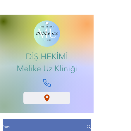
DİŞ HEKİMİ
Melike Uz Kliniği
Yazı