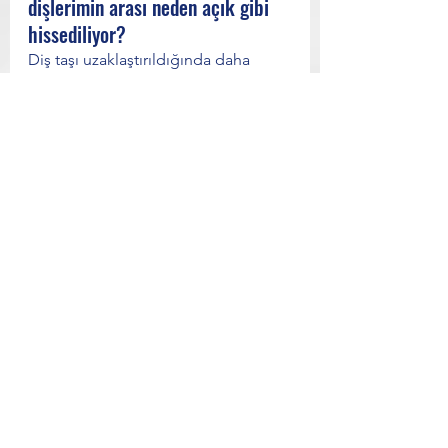
dişlerimin arası neden açık gibi 
hissediliyor?
Diş taşı uzaklaştırıldığında daha 
önce taşın kapattığı doğal boşluklar 
hissedilebilir. Bu durum birçok 
kişide geçici bir alışma süreci 
oluşturabilir.
Ön dişlerimde yeni boşluk oluştu. 
Sebebi ne olabilir?
Diş eti hastalıkları, alışkanlıklar, 
ortodontik tedavi sonrası 
değişiklikler veya farklı biyolojik 
nedenler buna katkıda bulunabilir. 
Kesin neden klinik muayene ile 
belirlenebilir.
Diş ipi eskisinden daha rahat 
geçiyor. Bu normal mi?
Bazen diş taşı temizliği sonrasında 