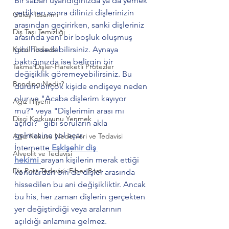
Bir sabah uyandığınızda ya da yemek 
yedikten sonra dilinizi dişlerinizin 
Gülüş Tasarımı
arasından geçirirken, sanki dişleriniz 
Diş Taşı Temizliği
arasında yeni bir boşluk oluşmuş 
Kanal Tedavisi
gibi hissedebilirsiniz. Aynaya 
baktığınızda ise belirgin bir 
Takma Dişler-Hareketli Protezler
değişiklik göremeyebilirsiniz. Bu 
Bonding Nedir?
durum birçok kişide endişeye neden 
olur ve "Acaba dişlerim kayıyor 
Ağız Hijyeni
mu?" veya "Dişlerimin arası mı 
Dişçi Korkusunu Yenmek
açıldı?" gibi soruların akla 
gelmesine yol açar.
Ağız Kokusu Nedenleri ve Tedavisi
İnternette 
Eskişehir diş 
Alveolit ve Tedavisi
hekimi
arayan kişilerin merak ettiği 
Diş Post Tedavisi: Fiber Post
konulardan biri de dişler arasında 
hissedilen bu ani değişikliktir. Ancak 
bu his, her zaman dişlerin gerçekten 
yer değiştirdiği veya aralarının 
açıldığı anlamına gelmez.