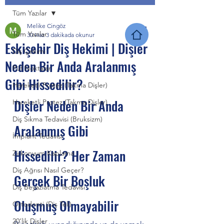
Tüm Yazılar
Melike Cingöz
Tüm Yazılar
30 Haz
3 dakikada okunur
Eskişehir Diş Hekimi | Dişler
Diş Çekimi
Neden Bir Anda Aralanmış
Püf Noktalar
Gibi Hissedilir?
Hareketli Protez (Takma Dişler)
Dişler Neden Bir Anda 
Hareketli Protez (Takma Dişler)
Diş Sıkma Tedavisi (Bruksizm)
Aralanmış Gibi 
İmplant Tedavisi
Hissedilir? Her Zaman 
Zirkonyum Kaplama
Diş Ağrısı Nasıl Geçer?
Gerçek Bir Boşluk 
Diş Beyazlatma Tedavisi
Oluşmuş Olmayabilir
Ortodonti (Diş Teli)
20’lik Dişler