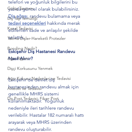
telefon ve yoğunluk bilgilerini bu 
Gülüş Tasarımı
yazıda güncel olarak bulabilirsiniz. 
Diş ağrısı
, randevu bulamama veya 
Diş Taşı Temizliği
tedavi seçenekleri
 hakkında merak 
Kanal Tedavisi
edilenleri sade ve anlaşılır şekilde 
anlattık.
Takma Dişler-Hareketli Protezler
Bonding Nedir?
Eskişehir Diş Hastanesi Randevu 
Ağız Hijyeni
Nasıl Alınır?
Dişçi Korkusunu Yenmek
Ağız Kokusu Nedenleri ve Tedavisi
Eskişehir’de devlet diş 
hastanesinden randevu almak için 
Alveolit ve Tedavisi
genellikle MHRS sistemi 
Diş Post Tedavisi: Fiber Post
kullanılmaktadır.  Yoğunluk 
nedeniyle ileri tarihlere randevu 
verilebilir. Hastalar 182 numaralı hattı 
arayarak veya MHRS üzerinden 
randevu oluşturabilir.