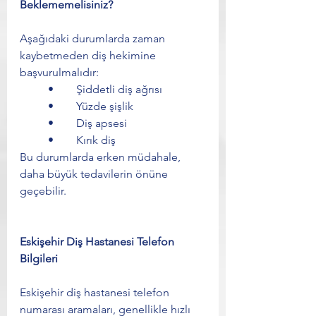
Beklememelisiniz?
Aşağıdaki durumlarda zaman 
kaybetmeden diş hekimine 
başvurulmalıdır:
	•	Şiddetli diş ağrısı
	•	Yüzde şişlik
	•	Diş apsesi
	•	Kırık diş
Bu durumlarda erken müdahale, 
daha büyük tedavilerin önüne 
geçebilir.
Eskişehir Diş Hastanesi Telefon 
Bilgileri
Eskişehir diş hastanesi telefon 
numarası aramaları, genellikle hızlı 