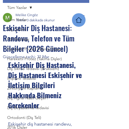
Tüm Yazılar
Melike Cingöz
Tüm Yazılar
18 Mar
3 dakikada okunur
Eskişehir Diş Hastanesi:
Diş Çekimi
Randevu, Telefon ve Tüm
Püf Noktalar
Bilgiler (2026 Güncel)
Hareketli Protez (Takma Dişler)
Güncelleme tarihi:
31 Mar
Hareketli Protez (Takma Dişler)
Eskişehir Diş Hastanesi, 
Diş Sıkma Tedavisi (Bruksizm)
Diş Hastanesi Eskişehir ve 
İmplant Tedavisi
İletişim Bilgileri 
Zirkonyum Kaplama
Hakkında Bilmeniz 
Diş Ağrısı Nasıl Geçer?
Gerekenler
Diş Beyazlatma Tedavisi
Ortodonti (Diş Teli)
Eskişehir diş hastanesi randevu, 
20’lik Dişler