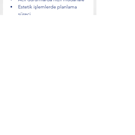
Estetik işlemlerde planlama 
süreci
Düzenli kontrollerin 
yapılabilmesi
gibi faktörler seçim yaparken 
dikkate alınmalıdır.
Sık Arananlar
Eskişehir diş hastanesi randevu
diş hastanesi Eskişehir telefon
Eskişehir diş hastanesi MHRS
Eskişehir en yakın diş hastanesi
Eskişehir diş hastanesinden randevu 
nasıl alınır?