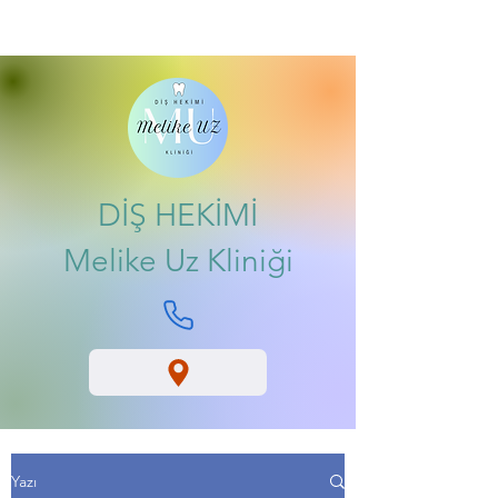
DİŞ HEKİMİ
Melike Uz Kliniği
Yazı