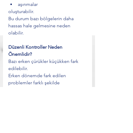
aşınmalar
oluşturabilir.
Bu durum bazı bölgelerin daha 
hassas hale gelmesine neden 
olabilir.
Düzenli Kontroller Neden 
Önemlidir?
Bazı erken çürükler küçükken fark 
edilebilir.
Erken dönemde fark edilen 
problemler farklı şekilde 
değerlendirilebilir.
Sonuç
Diş çürükleri yalnızca fırçalama ile 
ilişkili değildir.
Beslenme, ağız yapısı, tükürük ve 
günlük alışkanlıklar da süreci 