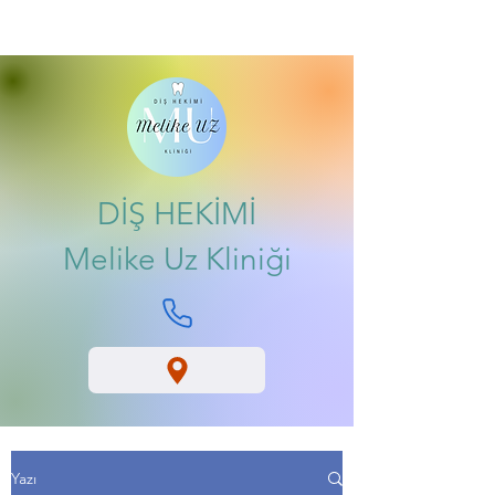
DİŞ HEKİMİ
Melike Uz Kliniği
Yazı