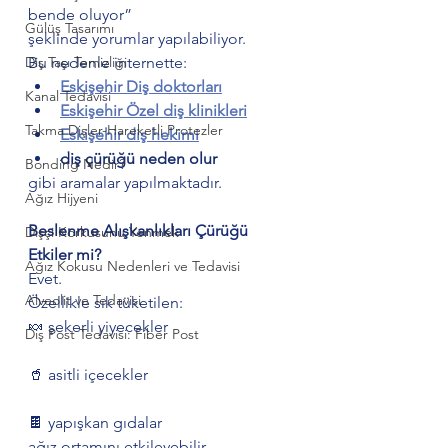
bende oluyor”
Gülüş Tasarımı
şeklinde yorumlar yapılabiliyor.
Diş Taşı Temizliği
Bu nedenle internette:
Eskişehir Diş doktorları
Kanal Tedavisi
Eskişehir Özel diş klinikleri
Takma Dişler-Hareketli Protezler
Eskişehir diş hekimi
diş çürüğü neden olur
Bonding Nedir?
gibi aramalar yapılmaktadır.
Ağız Hijyeni
Beslenme Alışkanlıkları Çürüğü 
Dişçi Korkusunu Yenmek
Etkiler mi?
Ağız Kokusu Nedenleri ve Tedavisi
Evet.
Alveolit ve Tedavisi
Özellikle sık tüketilen:
🍬 şekerli yiyecekler
Diş Post Tedavisi: Fiber Post
🥤 asitli içecekler
🍫 yapışkan gıdalar
ağız ortamını etkileyebilir.