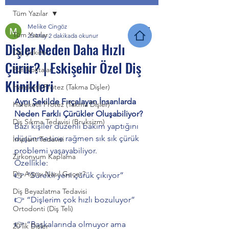
Tüm Yazılar
Melike Cingöz
Tüm Yazılar
25 May
2 dakikada okunur
Dişler Neden Daha Hızlı
Diş Çekimi
Çürür? | Eskişehir Özel Diş
Püf Noktalar
Klinikleri
Hareketli Protez (Takma Dişler)
Aynı Şekilde Fırçalayan İnsanlarda 
Hareketli Protez (Takma Dişler)
Neden Farklı Çürükler Oluşabiliyor?
Diş Sıkma Tedavisi (Bruksizm)
Bazı kişiler düzenli bakım yaptığını 
düşünmesine rağmen sık sık çürük 
İmplant Tedavisi
problemi yaşayabiliyor.
Zirkonyum Kaplama
Özellikle:
Diş Ağrısı Nasıl Geçer?
👉 “Sürekli yeni çürük çıkıyor”
Diş Beyazlatma Tedavisi
👉 “Dişlerim çok hızlı bozuluyor”
Ortodonti (Diş Teli)
👉 “Başkalarında olmuyor ama 
20’lik Dişler