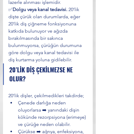
lazerle alınması işlemidir. 
✅
Dolgu veya kanal tedavisi. 
20’lik 
dişte çürük olan durumlarda, eğer 
20’lik diş çiğneme fonksiyonuna 
katkıda bulunuyor ve ağızda 
bırakılmasında bir sakınca 
bulunmuyorsa, çürüğün durumuna 
göre dolgu veya kanal tedavisi ile 
diş kurtarma yoluna gidilebilir. 
20’LİK DİŞ ÇEKİLMEZSE NE 
OLUR?
20’lik dişler, çekilmedikleri takdirde;
Çenede darlığa neden 
oluyorlarsa ➡️ yanındaki dişin 
kökünde rezorpsiyona (erimeye) 
ve çürüğe neden olabilir.
Çürükse ➡️ ağrıya, enfeksiyona, 