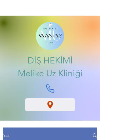
DİŞ HEKİMİ
Melike Uz Kliniği
Yazı