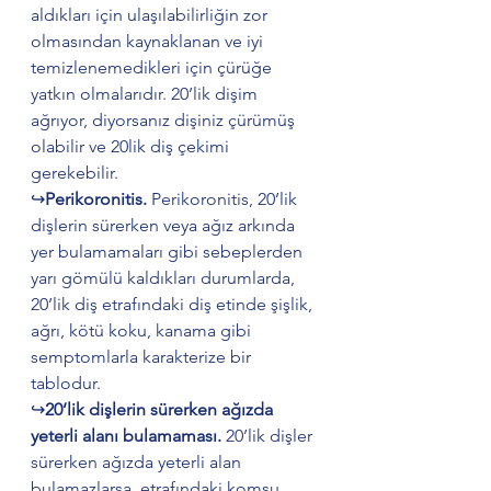
aldıkları için ulaşılabilirliğin zor 
olmasından kaynaklanan ve iyi 
temizlenemedikleri için çürüğe 
yatkın olmalarıdır. 20’lik dişim 
ağrıyor, diyorsanız dişiniz çürümüş 
olabilir ve 20lik diş çekimi 
gerekebilir.
↪️
Perikoronitis. 
Perikoronitis, 20’lik 
dişlerin sürerken veya ağız arkında 
yer bulamamaları gibi sebeplerden 
yarı gömülü kaldıkları durumlarda, 
20’lik diş etrafındaki diş etinde şişlik, 
ağrı, kötü koku, kanama gibi 
semptomlarla karakterize bir 
tablodur.  
↪️
20’lik dişlerin sürerken ağızda 
yeterli alanı bulamaması. 
20’lik dişler 
sürerken ağızda yeterli alan 
bulamazlarsa, etrafındaki komşu 