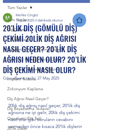
Tüm Yazılar
Melike Cingöz
Tüm Yazılar
13 Şub 2025
3 dakikada okunur
20’LİK DİŞ (GÖMÜLÜ DİŞ)
Diş Çekimi
ÇEKİMİ 20LİK DİŞ AĞRISI
Püf Noktalar
NASIL GEÇER? 20’LİK DİŞ
Hareketli Protez (Takma Dişler)
AĞRISI NEDEN OLUR? 20’LİK
Hareketli Protez (Takma Dişler)
DİŞ ÇEKİMİ NASIL OLUR?
Diş Sıkma Tedavisi (Bruksizm)
Güncelleme tarihi:
27 May 2025
İmplant Tedavisi
Zirkonyum Kaplama
Diş Ağrısı Nasıl Geçer?
20lik diş ağrısı nasıl geçer, 20’lik diş 
Diş Beyazlatma Tedavisi
ağrısına ne iyi gelir, 20lik diş çekimi 
Ortodonti (Diş Teli)
nasıl olur gibi soruların cevabını 
vermeden önce kısaca 20’lik dişlerin 
20’lik Dişler