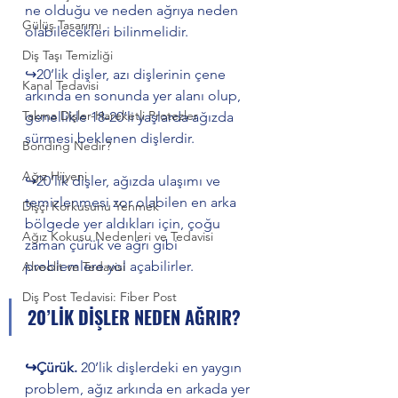
ne olduğu ve neden ağrıya neden 
Gülüş Tasarımı
olabilecekleri bilinmelidir. 
Diş Taşı Temizliği
↪️20’lik dişler, azı dişlerinin çene 
Kanal Tedavisi
arkında en sonunda yer alanı olup, 
Takma Dişler-Hareketli Protezler
genellikle 18-20’li yaşlarda ağızda 
sürmesi beklenen dişlerdir. 
Bonding Nedir?
Ağız Hijyeni
↪️20’lik dişler, ağızda ulaşımı ve 
temizlenmesi zor olabilen en arka 
Dişçi Korkusunu Yenmek
bölgede yer aldıkları için, çoğu 
Ağız Kokusu Nedenleri ve Tedavisi
zaman çürük ve ağrı gibi 
problemlere yol açabilirler. 
Alveolit ve Tedavisi
Diş Post Tedavisi: Fiber Post
20’LİK DİŞLER NEDEN AĞRIR?
↪️Çürük. 
20’lik dişlerdeki en yaygın 
problem, ağız arkında en arkada yer 