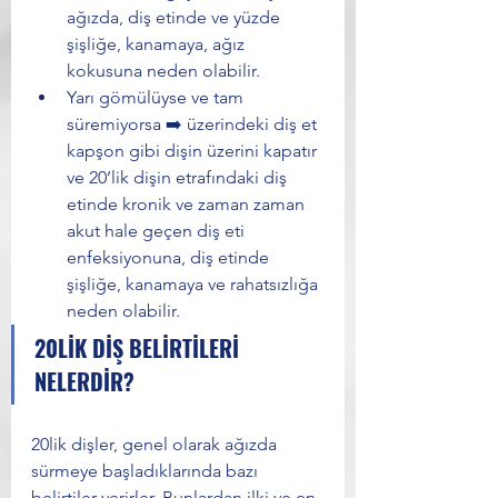
ağızda, diş etinde ve yüzde 
şişliğe, kanamaya, ağız 
kokusuna neden olabilir.
Yarı gömülüyse ve tam 
süremiyorsa ➡️ üzerindeki diş et 
kapşon gibi dişin üzerini kapatır 
ve 20’lik dişin etrafındaki diş 
etinde kronik ve zaman zaman 
akut hale geçen diş eti 
enfeksiyonuna, diş etinde 
şişliğe, kanamaya ve rahatsızlığa 
neden olabilir. 
20LİK DİŞ BELİRTİLERİ 
NELERDİR?
20lik dişler, genel olarak ağızda 
sürmeye başladıklarında bazı 
belirtiler verirler. Bunlardan ilki ve en 