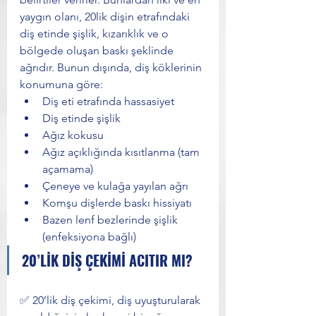
yaygın olanı, 20lik dişin etrafındaki 
diş etinde şişlik, kızarıklık ve o 
bölgede oluşan baskı şeklinde 
ağrıdır. Bunun dışında, diş köklerinin 
konumuna göre: 
Diş eti etrafında hassasiyet
Diş etinde şişlik 
Ağız kokusu
Ağız açıklığında kısıtlanma (tam 
açamama)
Çeneye ve kulağa yayılan ağrı
Komşu dişlerde baskı hissiyatı
Bazen lenf bezlerinde şişlik 
(enfeksiyona bağlı) 
20’LİK DİŞ ÇEKİMİ ACITIR MI?
✅ 20’lik diş çekimi, diş uyuşturularak 