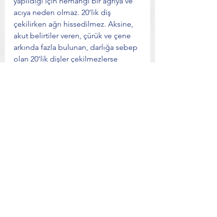
yapıldığı için herhangi bir ağrıya ve 
acıya neden olmaz. 20’lik diş 
çekilirken ağrı hissedilmez. Aksine, 
akut belirtiler veren, çürük ve çene 
arkında fazla bulunan, darlığa sebep 
olan 20’lik dişler çekilmezlerse 
şiddetli ağrıya ve dişlerde çeşitli 
problemlere neden olabilirler. 
Sonuç olarak, 20’lik diş neden ağrır, 
20’lik dişim ağrıyor, 20’lik diş çekimi 
gibi soruların cevaplarını arıyorsanız, 
bu soruların cevapları çok çeşitli 
varyasyonlar taşır ve en iyi tedavi 
yöntemine ağız içi ve radyolojik 
muayeneden sonra karar verilir. 
20LİK DİŞ NASIL ÇEKİLİR, 20LİK 
DİŞ AMELİYATI NASIL YAPILIR?