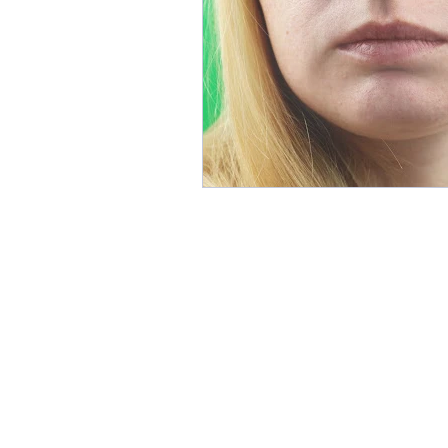
20’lik Dişler
Gülüş Tasar
Takma Dişler-Hareketli Prote
Ağız Kokusu Nedenleri ve Te