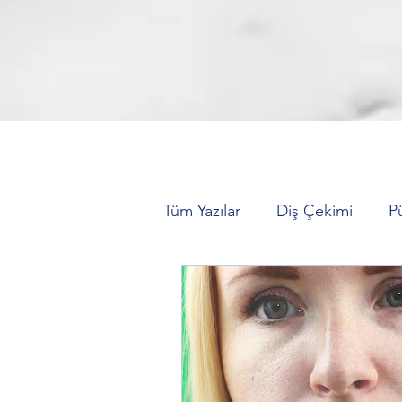
Tüm Yazılar
Diş Çekimi
P
Hareketli Protez (Takma Dişl
Zirkonyum Kaplama
Diş