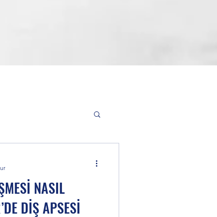
i
ur
İŞMESİ NASIL
donti (Diş Teli)
’DE DİŞ APSESİ