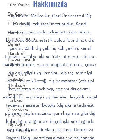
Hakkımızda
Tüm Yazılar
Diş Çekimi
Diş Hekimi Melike Uz, Gazi Üniversitesi Diş
Püf Noktalar
Hekimliği Fakültesi mezunudur. Kendi
muayenehanesinde çalışmakta olan hekim,
Hareketli
Protez (Takma
kompozit dolgu, estetik dolgu (bonding), diş
Dişler)
çekimi, 20’lik diş çekimi, kök çekimi, kanal
Hareketli
tedavisi, kanal yenileme (retreatment), sabit ve
Protez (Takma
hareketli protez, hassas bağlantılı protez, çocuk
Dişler)
diş hekimliği uygulamaları, diş taşı temizliği
Diş Sıkma
Tedavisi
(detertraj ve küretaj), diş beyazlatma (ofis tipi
(Bruksizm)
beyazlatma-bleaching), cerrahi diş çekimi,
İmplant
estetik diş hekimliği uygulamaları, lezyonlu kanal
Tedavisi
tedavisi, masseter botoks (diş sıkma tedavisi),
Zirkonyum
porselen kaplama, zirkonyum kaplama gibi diş
Kaplama
hekimliği pratiğindeki birçok işlemi kliniğinde
Diş Ağrısı
uygulamaktadır. Bunlara ek olarak Botoks ve
Nasıl Geçer?
Dermal Dolgu sertifikası almıştır ve halihazırda
Diş