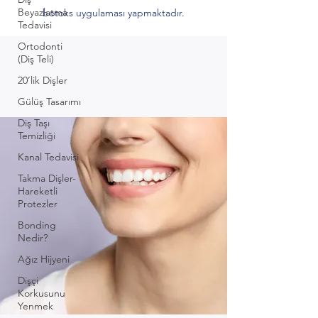
Beyazlatma
botoks uygulaması yapmaktadır.
Tedavisi
Ortodonti
(Diş Teli)
20’lik Dişler
Gülüş Tasarımı
Diş Taşı
Temizliği
Kanal Tedavisi
Takma Dişler-
Hareketli
Protezler
Bonding
Nedir?
Ağız Hijyeni
Dişçi
Korkusunu
Yenmek