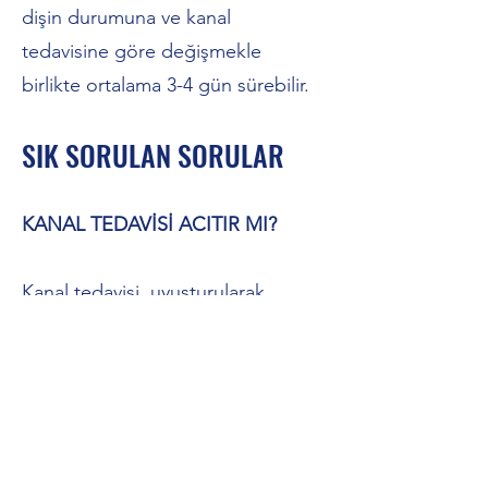
dişin durumuna ve kanal
tedavisine göre değişmekle
birlikte ortalama 3-4 gün sürebilir.
SIK SORULAN SORULAR
KANAL TEDAVİSİ ACITIR MI?
Kanal tedavisi, uyuşturularak
yapılacağı için ağrı hissedilen bir
tedavi değildir. Burada önemli
olan nokta, Eskişehir’de kanal
tedavisi yaptıracak hastaların ağrı
olan dişlerini bekletmeyip bir an