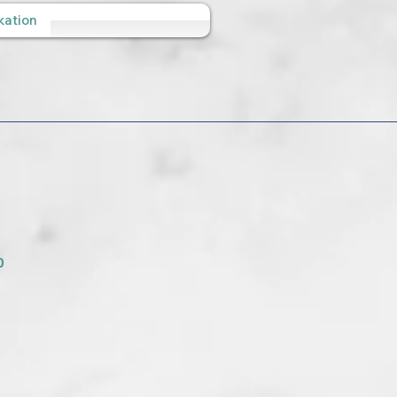
ation
0