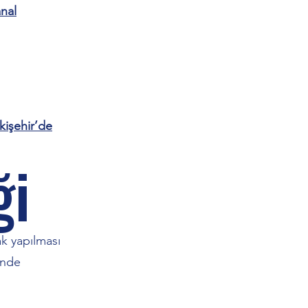
anal
kişehir’de
ği
ak yapılması
inde