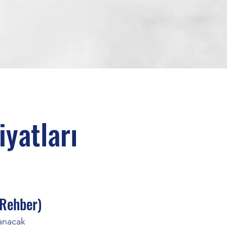
iyatları
 Rehber)
lanacak