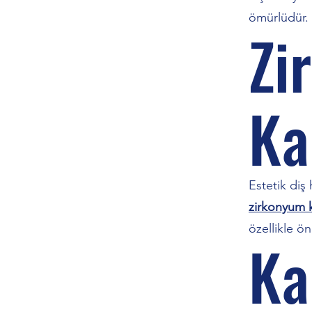
ömürlüdür.
Zi
Ka
Estetik diş
zirkonyum 
özellikle ön
Ka