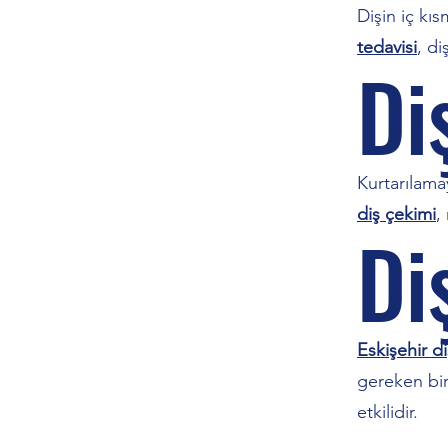
Dişin iç kıs
tedavisi
, di
Di
Kurtarılamay
diş çekimi
,
Di
Eskişehir di
gereken bir
etkilidir.