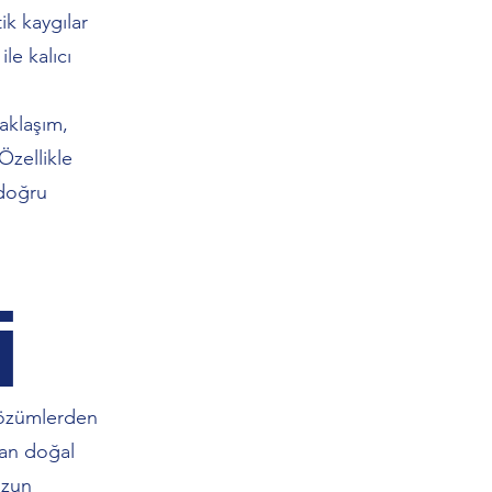
tik kaygılar
le kalıcı
aklaşım,
Özellikle
doğru
i
 çözümlerden
dan doğal
uzun