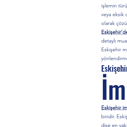
işlemin türü
veya eksik d
olarak çözül
Eskişehir’de
detaylı muay
Eskişehir m
yönlendirm
Eskişehi
İm
Eskişehir i
biridir. Es
dişe en yak