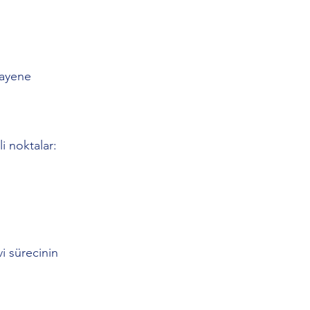
uayene
i noktalar:
vi sürecinin