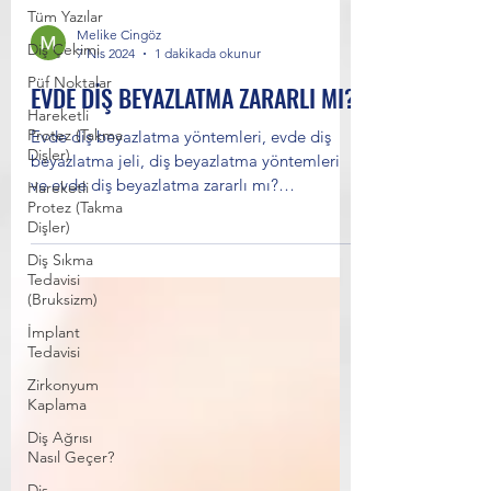
Tüm Yazılar
Melike Cingöz
Diş Çekimi
7 Nis 2024
1 dakikada okunur
Püf Noktalar
EVDE DİŞ BEYAZLATMA ZARARLI MI?
Hareketli
Protez (Takma
Evde diş beyazlatma yöntemleri, evde diş
Dişler)
beyazlatma jeli, diş beyazlatma yöntemleri
ve evde diş beyazlatma zararlı mı?
Hareketli
Protez (Takma
Diyorsanız, bu...
Dişler)
Diş Sıkma
Tedavisi
(Bruksizm)
İmplant
Tedavisi
Zirkonyum
Kaplama
Diş Ağrısı
Nasıl Geçer?
Diş