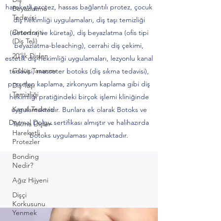
hareketli protez, hassas bağlantılı protez, çocuk
Beyazlatma
Tedavisi
diş hekimliği uygulamaları, diş taşı temizliği
Ortodonti
(detertraj ve küretaj), diş beyazlatma (ofis tipi
(Diş Teli)
beyazlatma-bleaching), cerrahi diş çekimi,
20’lik Dişler
estetik diş hekimliği uygulamaları, lezyonlu kanal
Gülüş Tasarımı
tedavisi, masseter botoks (diş sıkma tedavisi),
porselen kaplama, zirkonyum kaplama gibi diş
Diş Taşı
Temizliği
hekimliği pratiğindeki birçok işlemi kliniğinde
Kanal Tedavisi
uygulamaktadır. Bunlara ek olarak Botoks ve
Dermal Dolgu sertifikası almıştır ve halihazırda
Takma Dişler-
Hareketli
botoks uygulaması yapmaktadır.
Protezler
Bonding
Nedir?
Ağız Hijyeni
Dişçi
Korkusunu
Yenmek