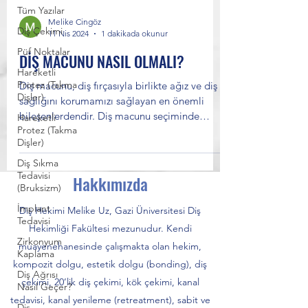
Tüm Yazılar
Melike Cingöz
Diş Çekimi
11 Nis 2024
1 dakikada okunur
Püf Noktalar
DİŞ MACUNU NASIL OLMALI?
Hareketli
Protez (Takma
Diş macunu, diş fırçasıyla birlikte ağız ve diş
Dişler)
sağlığını korumamızı sağlayan en önemli
bileşenlerdendir. Diş macunu seçiminde
Hareketli
Protez (Takma
önemli pek...
Dişler)
Diş Sıkma
Tedavisi
Hakkımızda
(Bruksizm)
İmplant
Diş Hekimi Melike Uz, Gazi Üniversitesi Diş
Tedavisi
Hekimliği Fakültesi mezunudur. Kendi
Zirkonyum
muayenehanesinde çalışmakta olan hekim,
Kaplama
kompozit dolgu, estetik dolgu (bonding), diş
Diş Ağrısı
çekimi, 20’lik diş çekimi, kök çekimi, kanal
Nasıl Geçer?
tedavisi, kanal yenileme (retreatment), sabit ve
Diş